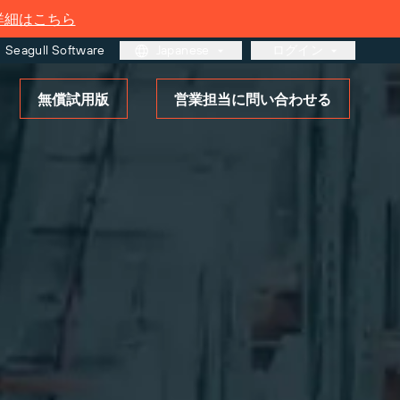
詳細はこちら
Seagull Software
Japanese
ログイン
無償試用版
営業担当に問い合わせる
カスタマーポータル
パートナーポータル
BarTender Cloud
タル
さらに詳しく
ソリューションの概要
ラベリングとトレーサビリティ
の成熟度モデル
ーのお客様
ルのサ
ログイ