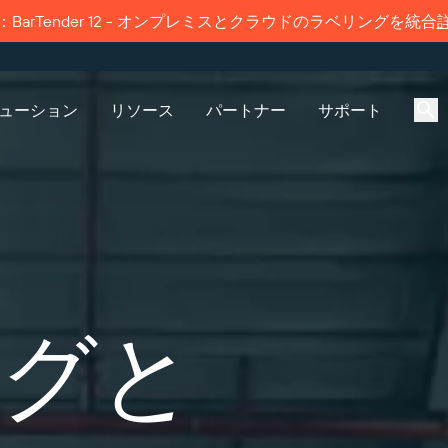
BarTender 12 - オンプレミスとクラウドのラベリングを統合
ューション
リソース
パートナー
サポート
グ機能
製品
ソリューション別
接続
パートナーディレクト
サポートへのお問い合
パートナーポー
サポートプラン
リ
わせ
産業
価格
サプライヤーラベル管理
会社概要
無償試用版
Amazon Transparency
採用情報
すでにBarTenderパートナ
ビジネスニーズに適切なレベ
は、パートナーポータルへの
ポートを受けられます。
enderパートナーを検索し、パー
ポートされているすべての
び飲料
ライブラリ
技術仕様
ニュースルーム
グと
ン方法をご覧ください。
ディレクトリから見積もりや
ender製品に関するテクニカルア
スを依頼することができま
ンスのサポートリクエストを
ー
製品登録
てください。
機能
イクルスケジュール
プリントコネクタ
サポートされている規格