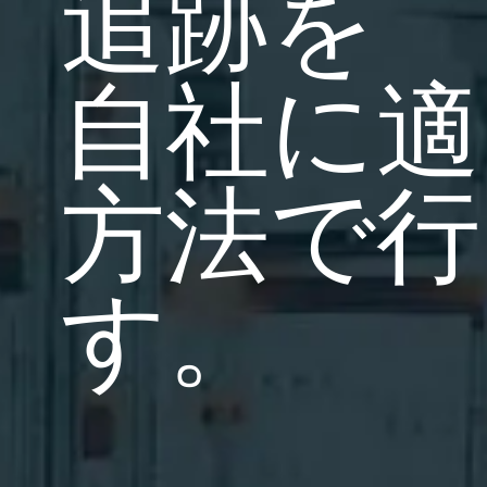
追跡を
BarTender Track &
サーチ
Trace
レポート
自社に適
方法で行
す。