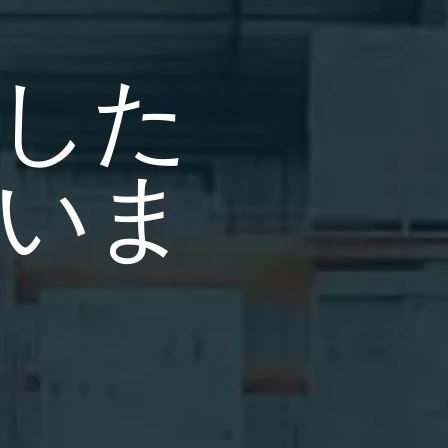
した
いま