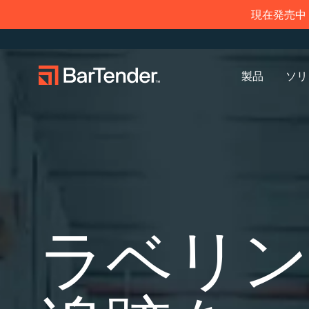
現在発売中：
製品
ソリ
ラベリング、マーキング、コーディン
導入事例
ラベリン
業界
学ぶ
グ
プリンタードライバー
パートナーになる
サポートセンター
のダウンロード
製造
作成
航空宇宙
導入事例
倉庫
管理
化学
ブログ
ビジネスを拡大する。顧客により充
BarTenderのナレッジベースでは、ヘ
BarTenderラベリング
実したサービスを提供する。
ルプやよくある質問に対する回答、
BarT
現在サ
小売
印刷
食品およ
リソース
サポートプラン
ラベリン
BarTenderの提携パートナーに。
ハウツー記事を確認できます。
トナー
BarT
サービ
シスタ
輸送および物流
医療機器
ウェビナ
す。
送信し
アイテムと在庫の追跡
資産追跡
製薬
ライフサ
プロフェッショナルサ
カウント
ービス
調査報告