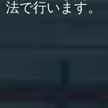
法で行います。
小売
作成
サポートプラン
無償試用版
営業担当に問い合
サポートセンター
輸送および物流
わせる
ビジネスを拡大する。顧客により充実したサービス
管理
を提供する。BarTenderの提携パートナーに。
印刷
プロフェッショナルサービス
BarTenderのナレッジベースでは、ヘルプやよくあ
Seagull Software
業界
Japanese
ログイン
る質問に対する回答、ハウツー記事を確認できま
す。
アイテムと在庫の追跡
パートナーディレクトリ
航空宇宙産業
カスタマーポータル
学ぶ
化学
パートナーポータル
BarTender Track & Trace
BarTenderパートナーを検索し、パートナーディレ
サポートへのお問い合わせ
導入事例
BarTender Cloud
食品および飲料
クトリから見積もりやサービスを依頼することがで
きます。
ブログ
医療機器
現在サポートされているすべてのBarTender製品に
資産追跡機能
リソースライブラリ
製薬
関するテクニカルアシスタンスのサポートリクエス
トを送信してください。
ウェビナー
パートナーポータル
カウント
ライフサイクルスケジュール
ソリューション別
サーチ