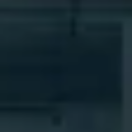
調査報告
すでにBarTenderパートナーのお客様は、パートナ
サポートプラン
レポート
サプライヤーラベル管理
ーポータルへのログイン方法をご覧ください。
Amazon Transparency
接続
ビジネスニーズに適切なレベルのサポートを受けら
製品
れます。
会社概要
ソリューションの概要
価格
採用情報
無償試用版
ニュースルーム
技術仕様
製品登録
ラベリングとトレーサビリティの成熟度モデ
プリントコネクタ
ル
サポートされている規格