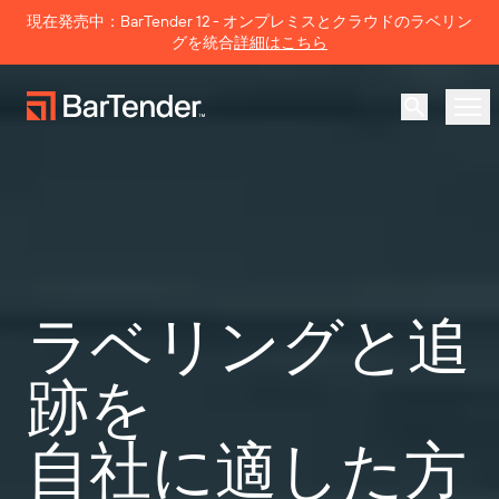
Search
現在発売中：BarTender 12 - オンプレミスとクラウドのラベリン
グを統合
詳細はこちら
製品
ソリューション
ラベリング、マーキング、コーディング
リソース
ラベリングと追
導入事例
BarTenderラベリング
パートナー
跡を
プリンタードライバーのダウンロー
製造
ド
サポート
自社に適した方
倉庫
ラベリング機能
パートナーになる