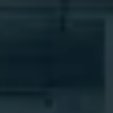
調査報告
すでにBarTenderパートナーのお客様は、パートナ
サポートプラン
レポート
サプライヤーラベル管理
ーポータルへのログイン方法をご覧ください。
Amazon Transparency
接続
ビジネスニーズに適切なレベルのサポートを受けら
製品
れます。
会社概要
ソリューションの概要
価格
採用情報
無償試用版
ニュースルーム
技術仕様
製品登録
ラベリングとトレーサビリティの成熟度モデ
プリントコネクタ
ル
サポートされている規格