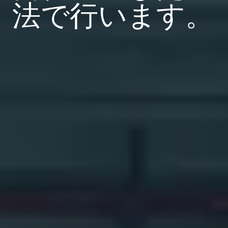
法で行います。
小売
作成
サポートプラン
無償試用版
営業担当に問い合
サポートセンター
輸送および物流
わせる
ビジネスを拡大する。顧客により充実したサービス
管理
を提供する。BarTenderの提携パートナーに。
印刷
プロフェッショナルサービス
BarTenderのナレッジベースでは、ヘルプやよくあ
Seagull Software
業界
Japanese
ログイン
る質問に対する回答、ハウツー記事を確認できま
す。
アイテムと在庫の追跡
パートナーディレクトリ
航空宇宙産業
カスタマーポータル
学ぶ
化学
パートナーポータル
BarTender Track & Trace
BarTenderパートナーを検索し、パートナーディレ
サポートへのお問い合わせ
導入事例
BarTender Cloud
食品および飲料
クトリから見積もりやサービスを依頼することがで
きます。
ブログ
医療機器
現在サポートされているすべてのBarTender製品に
資産追跡機能
リソースライブラリ
製薬
関するテクニカルアシスタンスのサポートリクエス
トを送信してください。
ウェビナー
パートナーポータル
カウント
ライフサイクルスケジュール
ソリューション別
サーチ