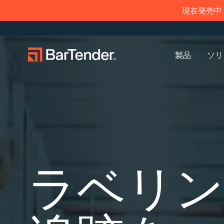
現在発売中：
製品
ソリ
ラベリング、マーキング、コーディン
導入事例
ラベリン
業界
学ぶ
グ
プリンタードライバー
パートナーになる
サポートセンター
のダウンロード
製造
作成
航空宇宙
導入事例
倉庫
管理
化学
ブログ
ビジネスを拡大する。顧客により充
BarTenderのナレッジベースでは、ヘ
BarTenderラベリング
実したサービスを提供する。
ルプやよくある質問に対する回答、
BarT
現在サ
小売
印刷
食品およ
リソース
サポートプラン
ラベリン
BarTenderの提携パートナーに。
ハウツー記事を確認できます。
トナー
BarT
サービ
シスタ
輸送および物流
医療機器
ウェビナ
す。
送信し
アイテムと在庫の追跡
資産追跡
製薬
ライフサ
プロフェッショナルサ
カウント
ービス
調査報告