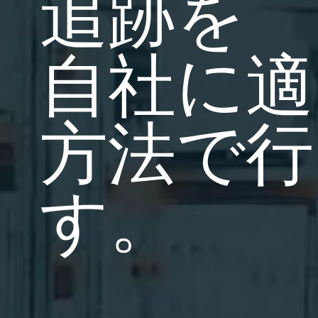
追跡を
BarTender Track &
サーチ
Trace
レポート
自社に適
方法で行
す。