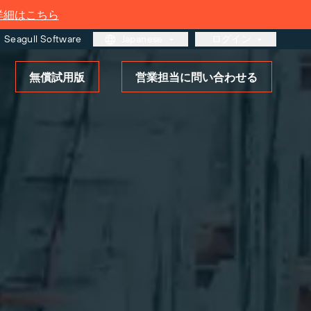
詳細はこちら
Seagull Software
Japanese
ログイン
無償試用版
営業担当に問い合わせる
カスタマーポータル
パートナーポータル
BarTender Cloud
タル
さらに詳しく
ソリューションの概要
ラベリングとトレーサビリティ
の成熟度モデル
ーのお客様
ルのサ
ログイ