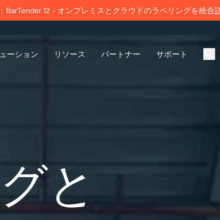
BarTender 12 - オンプレミスとクラウドのラベリングを統合
ューション
リソース
パートナー
サポート
グ機能
製品
ソリューション別
接続
パートナーディレクト
サポートへのお問い合
パートナーポー
サポートプラン
リ
わせ
産業
価格
サプライヤーラベル管理
会社概要
無償試用版
Amazon Transparency
採用情報
すでにBarTenderパートナ
ビジネスニーズに適切なレベ
は、パートナーポータルへの
ポートを受けられます。
enderパートナーを検索し、パー
ポートされているすべての
び飲料
ライブラリ
技術仕様
ニュースルーム
グと
ン方法をご覧ください。
ディレクトリから見積もりや
ender製品に関するテクニカルア
スを依頼することができま
ンスのサポートリクエストを
ー
製品登録
てください。
機能
イクルスケジュール
プリントコネクタ
サポートされている規格