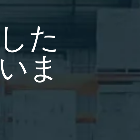
した
いま