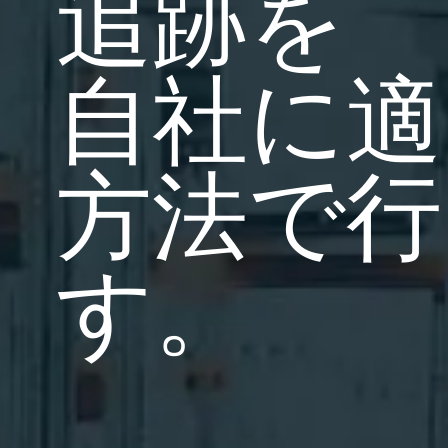
追跡を
BarTender Track &
サーチ
Trace
レポート
自社に適
方法で行
す。