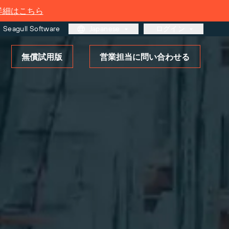
詳細はこちら
Seagull Software
Japanese
ログイン
無償試用版
営業担当に問い合わせる
カスタマーポータル
パートナーポータル
BarTender Cloud
タル
さらに詳しく
ソリューションの概要
ラベリングとトレーサビリティ
の成熟度モデル
ーのお客様
ルのサ
ログイ