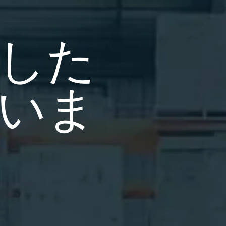
した
いま