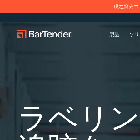
現在発売中：
製品
ソリ
ラベリング、マーキング、コーディン
導入事例
ラベリン
業界
学ぶ
グ
プリンタードライバー
パートナーになる
サポートセンター
のダウンロード
製造
作成
航空宇宙
導入事例
倉庫
管理
化学
ブログ
ビジネスを拡大する。顧客により充
BarTenderのナレッジベースでは、ヘ
BarTenderラベリング
実したサービスを提供する。
ルプやよくある質問に対する回答、
BarT
現在サ
小売
印刷
食品およ
リソース
サポートプラン
ラベリン
BarTenderの提携パートナーに。
ハウツー記事を確認できます。
トナー
BarT
サービ
シスタ
輸送および物流
医療機器
ウェビナ
す。
送信し
アイテムと在庫の追跡
資産追跡
製薬
ライフサ
プロフェッショナルサ
カウント
ービス
調査報告