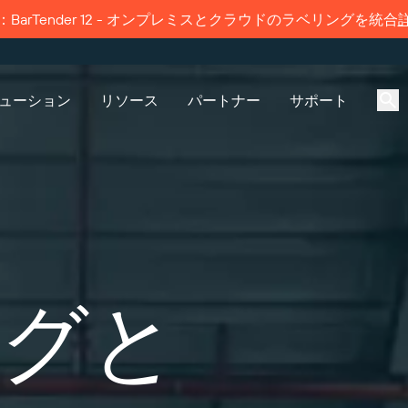
BarTender 12 - オンプレミスとクラウドのラベリングを統合
ューション
リソース
パートナー
サポート
グ機能
製品
ソリューション別
接続
パートナーディレクト
サポートへのお問い合
パートナーポー
サポートプラン
リ
わせ
産業
価格
サプライヤーラベル管理
会社概要
無償試用版
Amazon Transparency
採用情報
すでにBarTenderパートナ
ビジネスニーズに適切なレベ
は、パートナーポータルへの
ポートを受けられます。
enderパートナーを検索し、パー
ポートされているすべての
び飲料
ライブラリ
技術仕様
ニュースルーム
グと
ン方法をご覧ください。
ディレクトリから見積もりや
ender製品に関するテクニカルア
スを依頼することができま
ンスのサポートリクエストを
ー
製品登録
てください。
機能
イクルスケジュール
プリントコネクタ
サポートされている規格